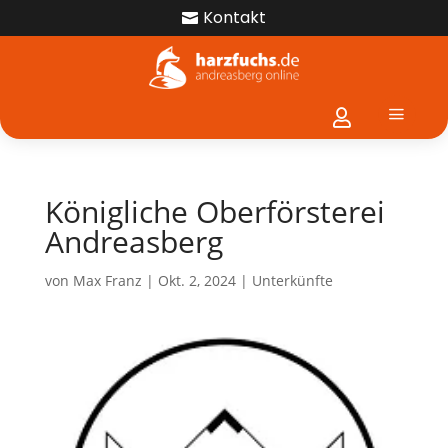
Kontakt

a

Königliche Oberförsterei
Andreasberg
von
Max Franz
|
Okt. 2, 2024
|
Unterkünfte