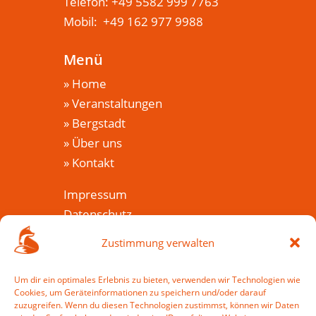
Telefon: +49 5582 999 7763
Mobil: +49 162 977 9988
Menü
»
Home
»
Veranstaltungen
»
Bergstadt
»
Über uns
»
Kontakt
Impressum
Datenschutz
Cookie-Richtlinie (EU)
Zustimmung verwalten
Veranstaltungen
Um dir ein optimales Erlebnis zu bieten, verwenden wir Technologien wie
Cookies, um Geräteinformationen zu speichern und/oder darauf
»
Veranstaltungkalender
zuzugreifen. Wenn du diesen Technologien zustimmst, können wir Daten
»
Wie war es?