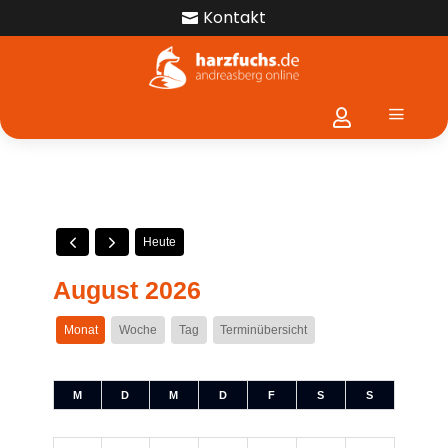
Kontakt

a

Heute
August 2026
Monat
Woche
Tag
Terminübersicht
M
D
M
D
F
S
S