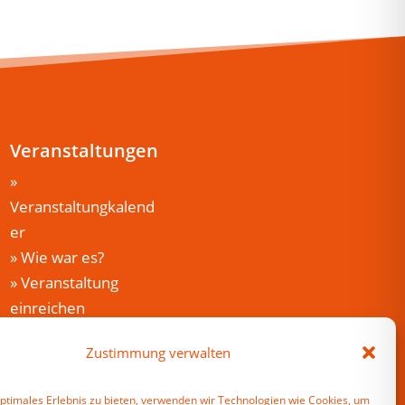
Veranstaltungen
»
Veranstaltungkalend
er
»
Wie war es?
»
Veranstaltung
einreichen
Mein Harzfuchs
Zustimmung verwalten
»
Anmelden
»
Registrieren
optimales Erlebnis zu bieten, verwenden wir Technologien wie Cookies, um