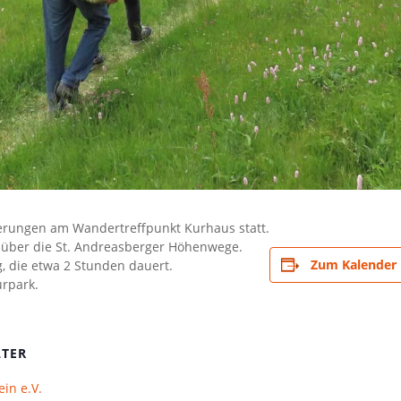
erungen am Wandertreffpunkt Kurhaus statt.
 über die St. Andreasberger Höhenwege.
Zum Kalender 
, die etwa 2 Stunden dauert.
urpark.
LTER
in e.V.