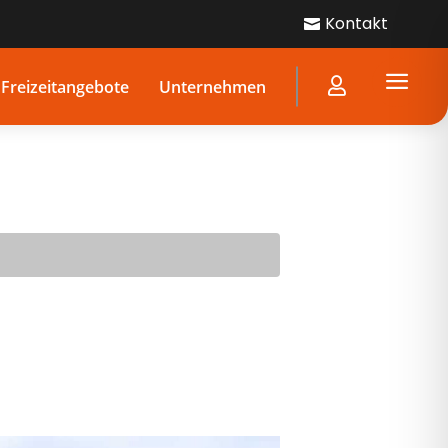
Kontakt

a

Freizeitangebote
Unternehmen