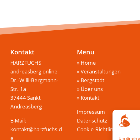
Kontakt
Menü
HARZFUCHS
»
Home
andreasberg online
»
Veranstaltungen
Dr.-Willi-Bergmann-
»
Bergstadt
Str. 1a
»
Über uns
37444 Sankt
»
Kontakt
Andreasberg
Impressum
E-Mail:
Datenschutz
kontakt@harzfuchs.d
Cookie-Richtlinie (EU)
e
Um dir ein 