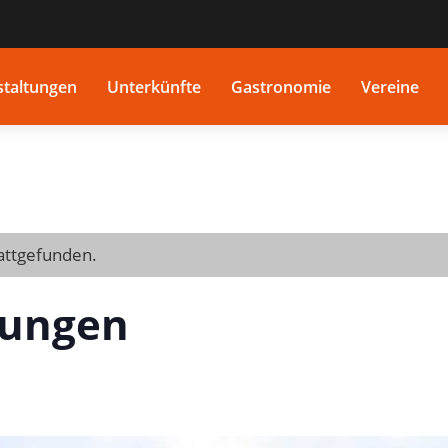
staltungen
Unterkünfte
Gastronomie
Vereine
tattgefunden.
rungen