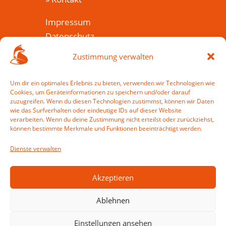
Impressum
Datenschutz
Cookie-Richtlinie (EU)
Zustimmung verwalten
Veranstaltungen
Um dir ein optimales Erlebnis zu bieten, verwenden wir Technologien wie
Cookies, um Geräteinformationen zu speichern und/oder darauf
»
Veranstaltungkalender
zuzugreifen. Wenn du diesen Technologien zustimmst, können wir Daten
»
Wie war es?
wie das Surfverhalten oder eindeutige IDs auf dieser Website
verarbeiten. Wenn du deine Zustimmung nicht erteilst oder zurückziehst,
»
Veranstaltung einreichen
können bestimmte Merkmale und Funktionen beeinträchtigt werden.
Mein Harzfuchs
Dienste verwalten
»
Anmelden
»
Registrieren
Akzeptieren
Ablehnen
Einstellungen ansehen