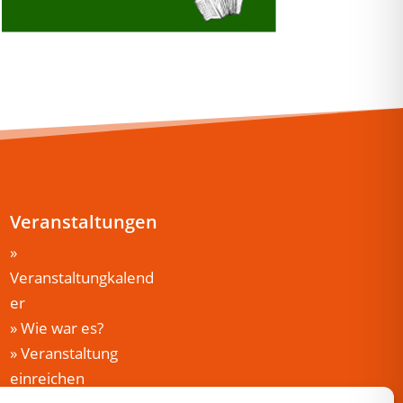
Veranstaltungen
»
Veranstaltungkalend
er
»
Wie war es?
»
Veranstaltung
einreichen