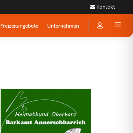
Kontakt

a

Freizeitangebote
Unternehmen