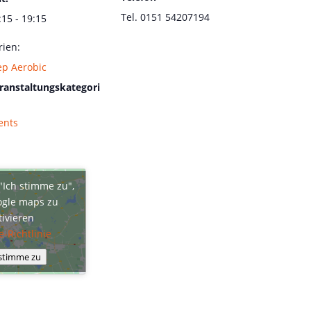
Tel. 0151 54207194
:15 - 19:15
rien:
ep Aerobic
ranstaltungskategori
ents
 "Ich stimme zu",
gle maps zu
tivieren
e-Richtlinie
 stimme zu