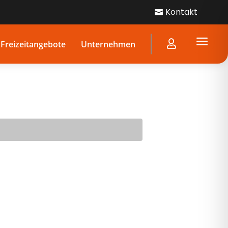
Kontakt

a

Freizeitangebote
Unternehmen