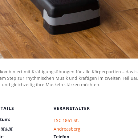
ombiniert mit Kräftigungsübungen für alle Körperpartien – das is
m Step zur rhythmischen Musik und kräftigen im zweiten Teil Bauch
 und gleichzeitig ihre Muskeln stärken möchten.
ETAILS
VERANSTALTER
tum:
TSC 1861 St.
 Januar
Andreasberg
Telefon
t: