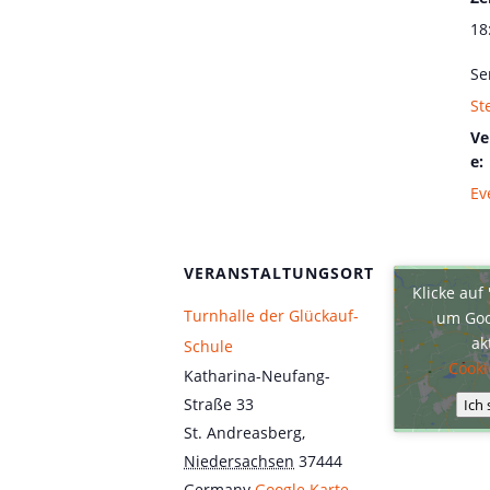
18
Se
St
Ve
e:
Ev
VERANSTALTUNGSORT
Klicke auf
Turnhalle der Glückauf-
um Goo
ak
Schule
Cooki
Katharina-Neufang-
Straße 33
Ich
St. Andreasberg
,
Niedersachsen
37444
Germany
Google Karte