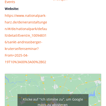
Events
Website:
https://www.nationalpark-
harz.de/de/veranstaltunge
n/#/de/nationalpark/defau
lt/detail/Event/e_10094831
6/sankt-andreasberger-
kruterseifenseminar?
From=2025-04-
19T10%3A00%3A00%2B02
Klicke auf "Ich stimme zu", um Google
maps zu aktivieren