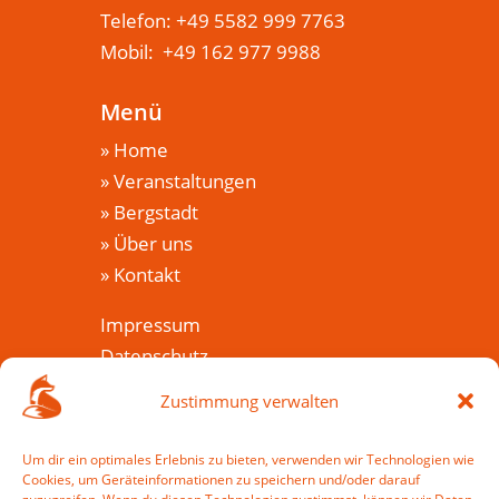
Telefon: +49 5582 999 7763
Mobil: +49 162 977 9988
Menü
»
Home
»
Veranstaltungen
»
Bergstadt
»
Über uns
»
Kontakt
Impressum
Datenschutz
Cookie-Richtlinie (EU)
Zustimmung verwalten
Veranstaltungen
Um dir ein optimales Erlebnis zu bieten, verwenden wir Technologien wie
Cookies, um Geräteinformationen zu speichern und/oder darauf
»
Veranstaltungkalender