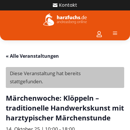
Kontakt

a

« Alle Veranstaltungen
Diese Veranstaltung hat bereits
stattgefunden.
Märchenwoche: Klöppeln –
traditionelle Handwerkskunst mit
harztypischer Märchenstunde
14. Oktober 25 | 10:00
-
18:00