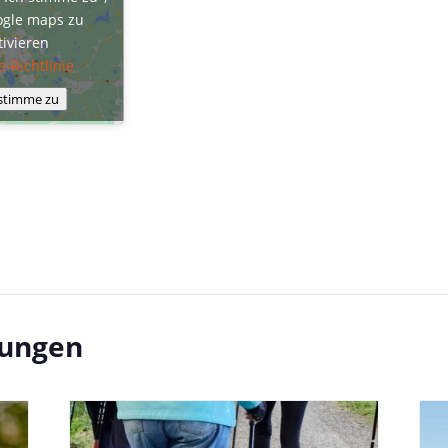
gle maps zu
tivieren
e-Richtlinie
 stimme zu
tungen