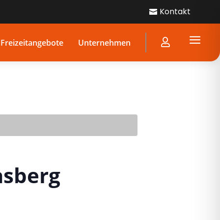
Kontakt

a

Freizeitangebote
Unternehmen
asberg