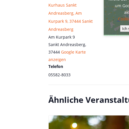
Kurhaus Sankt
um Goo
ak
Andreasberg, Am
Cooki
Kurpark 9, 37444 Sankt
Ich
Andreasberg
Am Kurpark 9
Sankt Andreasberg
,
37444
Google Karte
anzeigen
Telefon
05582-8033
Ähnliche Veranstal