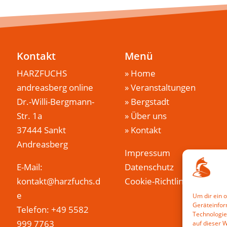
Kontakt
Menü
HARZFUCHS
»
Home
andreasberg online
»
Veranstaltungen
Dr.-Willi-Bergmann-
»
Bergstadt
Str. 1a
»
Über uns
37444 Sankt
»
Kontakt
Andreasberg
Impressum
E-Mail:
Datenschutz
kontakt@harzfuchs.d
Cookie-Richtlinie (EU)
e
Um dir ein 
Geräteinfor
Telefon: +49 5582
Technologie
999 7763
auf dieser 