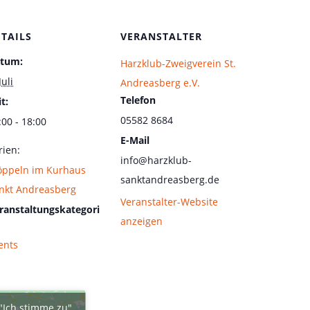
ETAILS
VERANSTALTER
tum:
Harzklub-Zweigverein St.
Juli
Andreasberg e.V.
Telefon
t:
05582 8684
:00 - 18:00
E-Mail
rien:
info@harzklub-
öppeln im Kurhaus
sanktandreasberg.de
nkt Andreasberg
Veranstalter-Website
ranstaltungskategori
anzeigen
ents
 "Ich stimme zu",