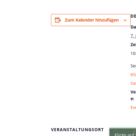
D
Zum Kalender hinzufügen
Da
7. 
Zei
10
Se
Kl
Sa
Ve
e:
Ev
VERANSTALTUNGSORT
Klicke auf