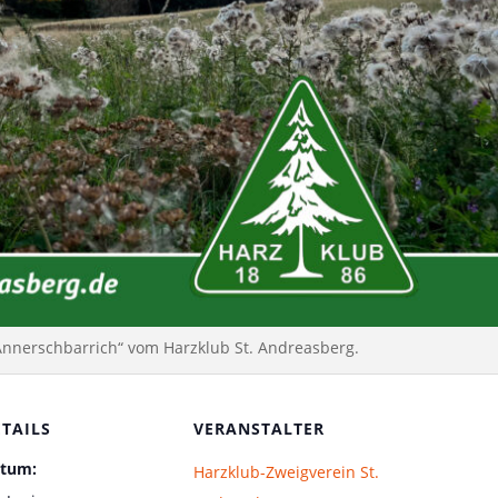
Annerschbarrich“ vom Harzklub St. Andreasberg.
ETAILS
VERANSTALTER
tum:
Harzklub-Zweigverein St.