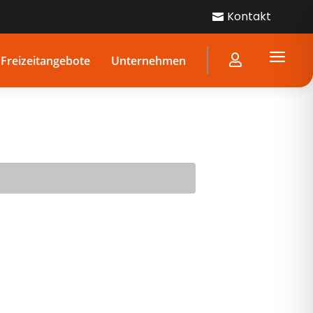
Kontakt

a

Freizeitangebote
Unternehmen