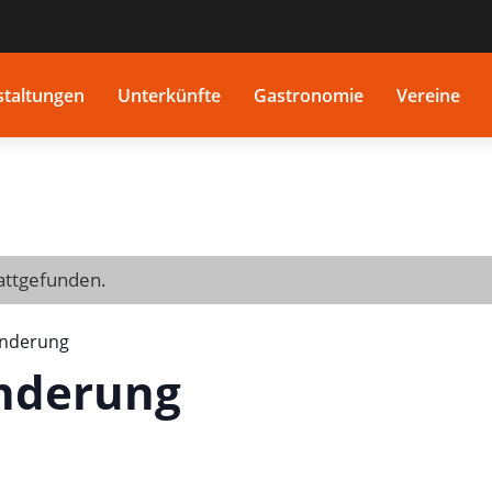
staltungen
Unterkünfte
Gastronomie
Vereine
tattgefunden.
anderung
nderung