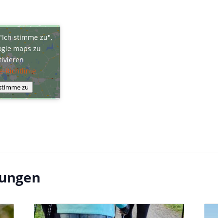
 "Ich stimme zu",
gle maps zu
tivieren
e-Richtlinie
 stimme zu
tungen