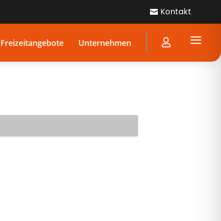
Kontakt

a

Freizeitangebote
Unternehmen