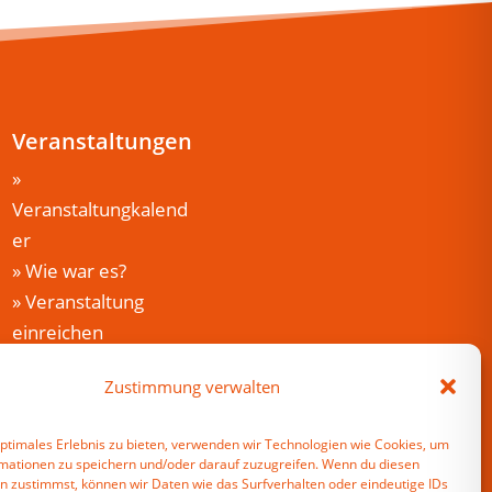
Veranstaltungen
»
Veranstaltungkalend
er
»
Wie war es?
»
Veranstaltung
einreichen
Mein Harzfuchs
Zustimmung verwalten
»
Anmelden
»
Registrieren
optimales Erlebnis zu bieten, verwenden wir Technologien wie Cookies, um
mationen zu speichern und/oder darauf zuzugreifen. Wenn du diesen
n zustimmst, können wir Daten wie das Surfverhalten oder eindeutige IDs