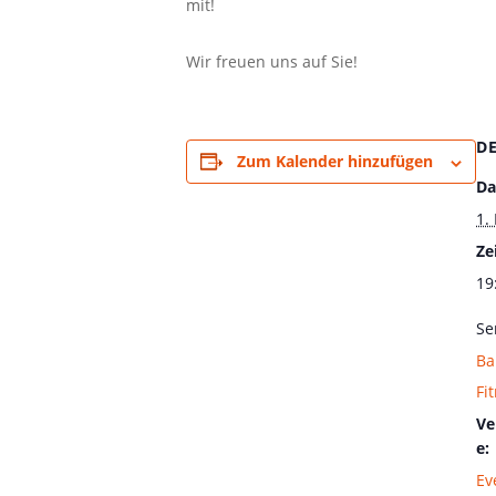
mit!
Wir freuen uns auf Sie!
D
Zum Kalender hinzufügen
Da
1.
Zei
19
Se
Ba
Fi
Ve
e:
Ev