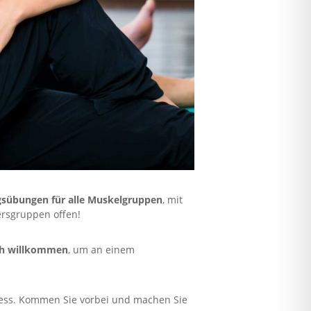
gsübungen für alle Muskelgruppen
, mit
tersgruppen offen!
ich willkommen
, um an einem
tness. Kommen Sie vorbei und machen Sie