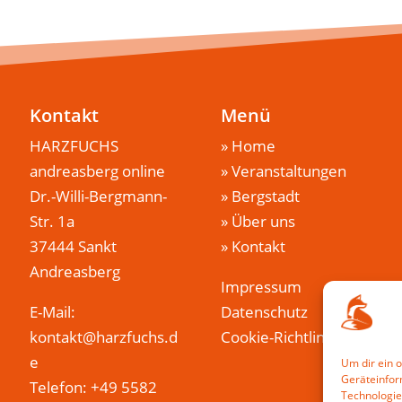
Kontakt
Menü
HARZFUCHS
»
Home
andreasberg online
»
Veranstaltungen
Dr.-Willi-Bergmann-
»
Bergstadt
Str. 1a
»
Über uns
37444 Sankt
»
Kontakt
Andreasberg
Impressum
E-Mail:
Datenschutz
kontakt@harzfuchs.d
Cookie-Richtlinie (EU)
e
Um dir ein 
Geräteinfor
Telefon: +49 5582
Technologie