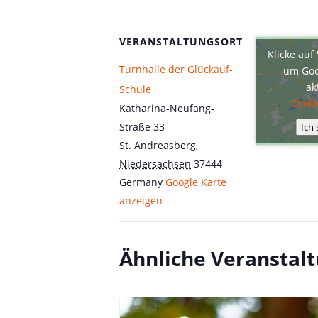
VERANSTALTUNGSORT
Klicke auf
Turnhalle der Glückauf-
um Goo
ak
Schule
Cooki
Katharina-Neufang-
Straße 33
Ich
St. Andreasberg
,
Niedersachsen
37444
Germany
Google Karte
anzeigen
Ähnliche Veranstal