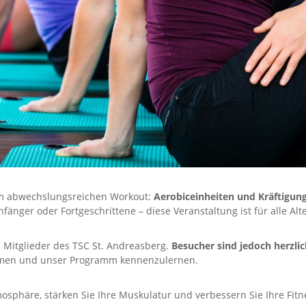
nem abwechslungsreichen Workout:
Aerobiceinheiten und Kräftigun
nfänger oder Fortgeschrittene – diese Veranstaltung ist für alle Al
n Mitglieder des TSC St. Andreasberg.
Besucher sind jedoch herzl
ehmen und unser Programm kennenzulernen.
mosphäre, stärken Sie Ihre Muskulatur und verbessern Sie Ihre Fi