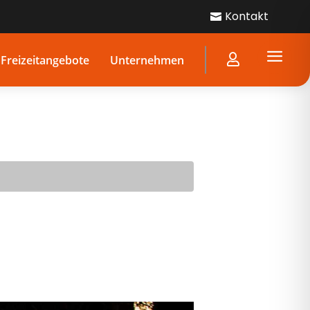
Kontakt

a

Freizeitangebote
Unternehmen