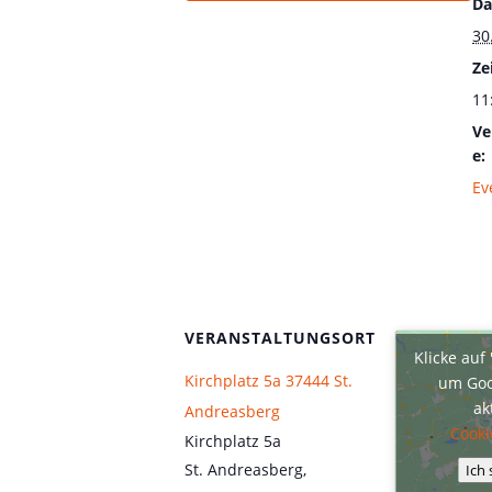
Da
30
Zei
11
Ve
e:
Ev
VERANSTALTUNGSORT
Klicke auf
Kirchplatz 5a 37444 St.
um Goo
ak
Andreasberg
Cooki
Kirchplatz 5a
St. Andreasberg
,
Ich