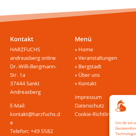
Kontakt
Menü
HARZFUCHS
»
Home
andreasberg online
»
Veranstaltungen
Dr.-Willi-Bergmann-
»
Bergstadt
Str. 1a
»
Über uns
37444 Sankt
»
Kontakt
Andreasberg
Impressum
E-Mail:
Datenschutz
kontakt@harzfuchs.d
Cookie-Richtlinie (EU)
e
Um dir ein 
Geräteinfor
Telefon: +49 5582
Technologie