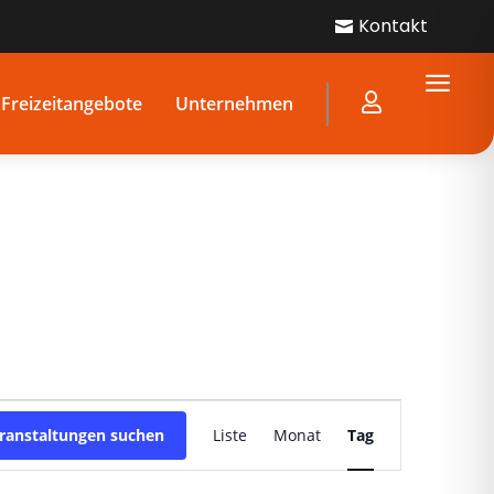
Kontakt

a

Freizeitangebote
Unternehmen
Veranstaltung
Ansichten-
ranstaltungen suchen
Liste
Monat
Tag
Navigation