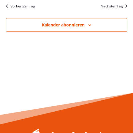
und
wählen.
Vorheriger Tag
Nächster Tag
Ansich
Naviga
Kalender abonnieren