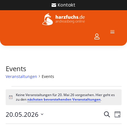
Kontakt

a

Events
Veranstaltungen
Events
Veranstaltungen
für
Keine Veranstaltungen für 20. Mai 26 vorgesehen. Hier geht es
Hinweis
zu den
nächsten bevorstehenden Veranstaltungen
.
20.
Mai
Verans
Ver
20.05.2026
Suche
Tag
26
Ans
Suche
Datum
Nav