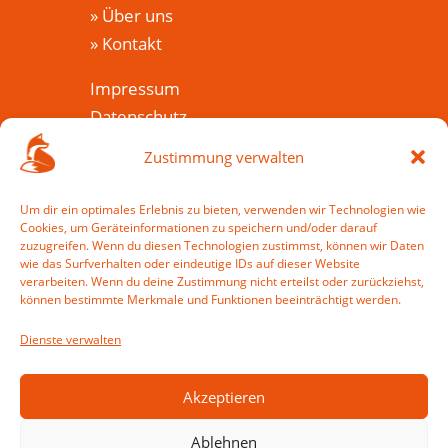
»
Über uns
»
Kontakt
Impressum
Datenschutz
Cookie-Richtlinie (EU)
Zustimmung verwalten
Veranstaltungen
Um dir ein optimales Erlebnis zu bieten, verwenden wir Technologien wie
Cookies, um Geräteinformationen zu speichern und/oder darauf
»
Veranstaltungkalender
zuzugreifen. Wenn du diesen Technologien zustimmst, können wir Daten
»
Wie war es?
wie das Surfverhalten oder eindeutige IDs auf dieser Website
verarbeiten. Wenn du deine Zustimmung nicht erteilst oder zurückziehst,
»
Veranstaltung einreichen
können bestimmte Merkmale und Funktionen beeinträchtigt werden.
Mein Harzfuchs
Dienste verwalten
»
Anmelden
»
Registrieren
Akzeptieren
Ablehnen