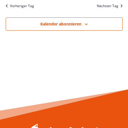
und
wählen.
Vorheriger Tag
Nächster Tag
Ansich
Naviga
Kalender abonnieren