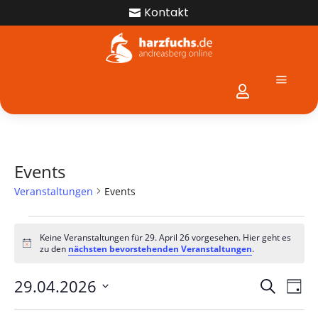
Kontakt

a

Events
Veranstaltungen
Events
Veranstaltungen
für
Keine Veranstaltungen für 29. April 26 vorgesehen. Hier geht es
Hinweis
zu den
nächsten bevorstehenden Veranstaltungen
.
29.
April
Verans
Ver
29.04.2026
Suche
Tag
26
Ans
Suche
Datum
Nav