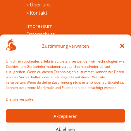
»
Über uns
»
Kontakt
Impressum
Datenschutz
Cookie-Richtlinie (EU)
Zustimmung verwalten
Veranstaltungen
Um dir ein optimales Erlebnis zu bieten, verwenden wir Technologien wie
Cookies, um Geräteinformationen zu speichern und/oder darauf
»
Veranstaltungkalender
zuzugreifen. Wenn du diesen Technologien zustimmst, können wir Daten
»
Wie war es?
wie das Surfverhalten oder eindeutige IDs auf dieser Website
verarbeiten. Wenn du deine Zustimmung nicht erteilst oder zurückziehst,
»
Veranstaltung einreichen
können bestimmte Merkmale und Funktionen beeinträchtigt werden.
Mein Harzfuchs
Dienste verwalten
»
Anmelden
»
Registrieren
Akzeptieren
Ablehnen