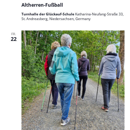
Altherren-Fußball
Turnhalle der Glückauf-Schule
Katharina-Neufang-Straße 33,
St. Andreasberg, Niedersachsen, Germany
FR.
22