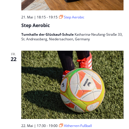
21. Mai | 18:15
-
19:15
Step Aerobic
Step Aerobic
Turnhalle der Glückauf-Schule
Katharina-Neufang-Straße 33,
St. Andreasberg, Niedersachsen, Germany
FR.
22
22. Mai | 17:30
-
19:00
Altherren-Fußball