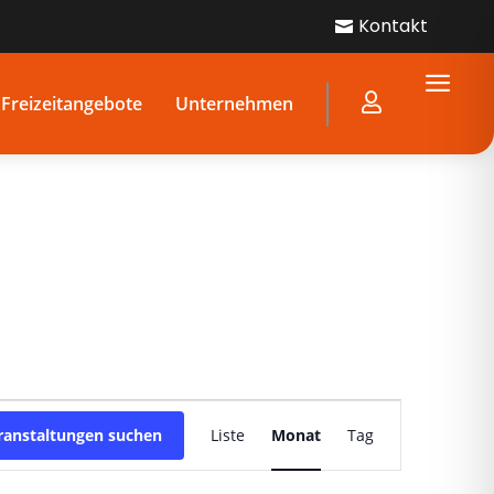
Kontakt

a

Freizeitangebote
Unternehmen
Veranstaltung
Ansichten-
ranstaltungen suchen
Liste
Monat
Tag
Navigation