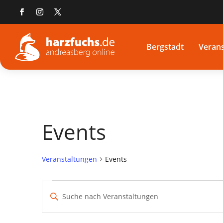
Bergstadt
Veran
Events
Veranstaltungen
Events
Veranstaltungen
Veranstaltungen
Bitte
Suche
Schlüsselwort
und
eingeben.