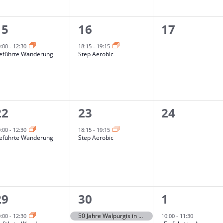
1
1
0
15
16
17
Veranstaltung,
Veranstaltung,
Veranstal
0:00
-
12:30
18:15
-
19:15
eführte Wanderung
Step Aerobic
1
1
0
22
23
24
Veranstaltung,
Veranstaltung,
Veranstal
0:00
-
12:30
18:15
-
19:15
eführte Wanderung
Step Aerobic
1
1
1
29
30
1
Veranstaltung,
Veranstaltung,
Veranstal
50 Jahre Walpurgis in Sankt Andreasberg
0:00
-
12:30
10:00
-
11:30