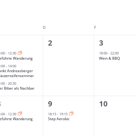
TTWOCH
D
DONNERSTAG
F
FREITAG
3
0
1
1
2
3
en,
Veranstaltungen,
Veranstaltungen,
Veranstal
0:00
-
12:30
18:00
-
22:00
eführte Wanderung
Wein & BBQ
0:00
-
14:00
ankt Andreasberger
räuterseifenseminar
9:00
-
20:30
er Biber als Nachbar
1
1
0
8
9
10
en,
Veranstaltung,
Veranstaltung,
Veranstal
0:00
-
12:30
18:15
-
19:15
eführte Wanderung
Step Aerobic