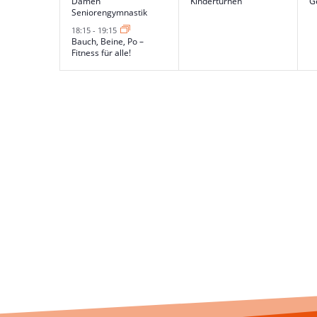
Damen
Kinderturnen
G
Seniorengymnastik
18:15
-
19:15
Bauch, Beine, Po –
Fitness für alle!