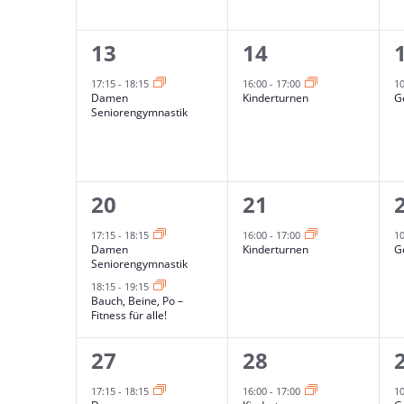
1
1
13
14
Veranstaltung,
Veranstaltung,
17:15
-
18:15
16:00
-
17:00
1
Damen
Kinderturnen
G
Seniorengymnastik
2
1
20
21
Veranstaltungen,
Veranstaltung,
17:15
-
18:15
16:00
-
17:00
1
Damen
Kinderturnen
G
Seniorengymnastik
18:15
-
19:15
Bauch, Beine, Po –
Fitness für alle!
2
1
27
28
Veranstaltungen,
Veranstaltung,
17:15
-
18:15
16:00
-
17:00
1