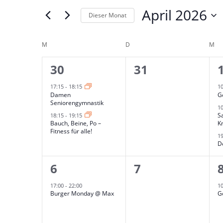
Ansichten,
April 2026
Suche
Navigation
Dieser Monat
nach
Datum
Veranstaltungen
Kalender
wählen.
M
MONTAG
D
DIENSTAG
M
MI
Schlüsselwort.
von
2
0
30
31
Veranstaltungen
Veranstaltungen,
Veranstaltung
17:15
-
18:15
1
Damen
G
Seniorengymnastik
1
S
18:15
-
19:15
Bauch, Beine, Po –
K
Fitness für alle!
1
D
1
0
6
7
Veranstaltung,
Veranstaltung
17:00
-
22:00
1
Burger Monday @ Max
G