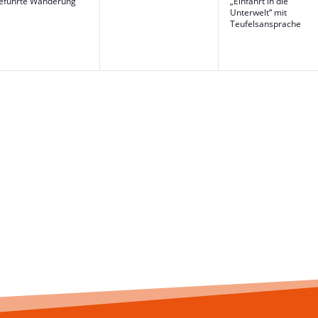
eführte Wanderung
„Einfahrt in die
Unterwelt“ mit
Teufelsansprache