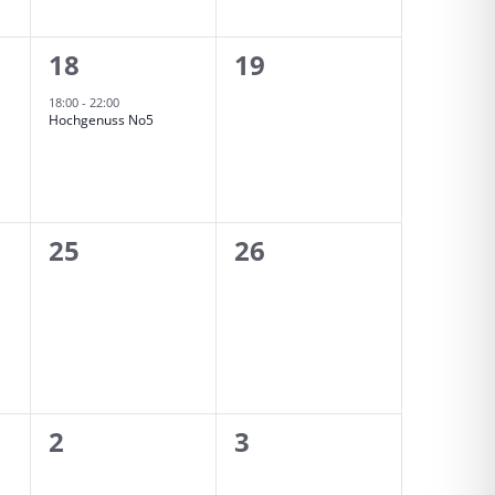
1
0
18
19
tungen,
Veranstaltung,
Veranstaltungen,
18:00
-
22:00
Hochgenuss No5
0
0
25
26
tungen,
Veranstaltungen,
Veranstaltungen,
0
0
2
3
tung,
Veranstaltungen,
Veranstaltungen,