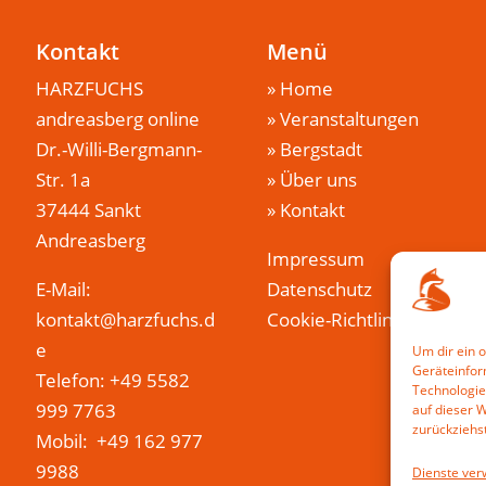
Kontakt
Menü
HARZFUCHS
»
Home
andreasberg online
»
Veranstaltungen
Dr.-Willi-Bergmann-
»
Bergstadt
Str. 1a
»
Über uns
37444 Sankt
»
Kontakt
Andreasberg
Impressum
E-Mail:
Datenschutz
kontakt@harzfuchs.d
Cookie-Richtlinie (EU)
e
Um dir ein 
Geräteinfor
Telefon: +49 5582
Technologie
999 7763
auf dieser 
zurückziehs
Mobil: +49 162 977
9988
Dienste ver